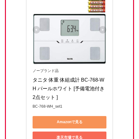
ノーブランド品
タニタ 体重 体組成計 BC-768-W
H パールホワイト [予備電池付き
2点セット ]
BC-768-WH_set1
Amazonで見る
楽天市場で見る