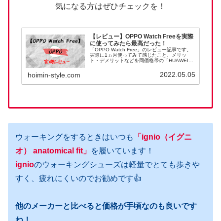
気になる方はぜひチェックを！
【レビュー】OPPO Watch Freeを実際
に使ってみたら最高だった！
「OPPO Watch Free」のレビュー記事です。
実際に1ヵ月使ってみて感じたこと、メリッ
ト・デメリットなどを同価格帯の「HUAWEI
Band 6」との比較を交えてを書いた記事です。
アップルウォッチは高くて手が出せないけど、
2022.05.05
hoimin-style.com
1万円以下で買えるスマートウォッチは気にな
る！って方はぜひチェックしてみてください。
ウォーキングをするときはいつも
「ignio
（
イグニ
オ
）
anatomical fit」
を履いています！
ignio
のウォーキングシューズは軽量でとても歩きや
すく、疲れにくいのでお勧めです👍
他のメーカーと比べると価格が手頃なのも良いです
ね！