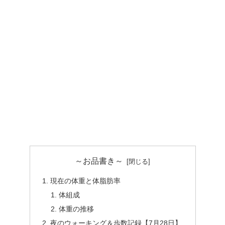
～お品書き～
現在の体重と体脂肪率
体組成
体重の推移
夜のウォーキング＆歩数記録【7月28日】