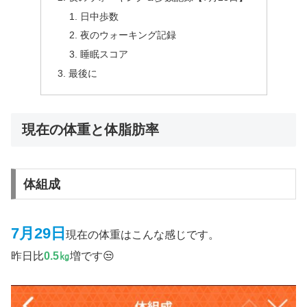
日中歩数
夜のウォーキング記録
睡眠スコア
最後に
現在の体重と体脂肪率
体組成
7月29日
現在の体重はこんな感じです。
昨日比
0.5㎏
増です😒