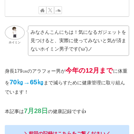
みなさんこんにちは！気になるガジェットを
見つけると、実際に使ってみないと気が済ま
ホイミン
ないホイミン男子です(‘ω’)ノ
今年の
12月まで
身長179㎝のアラフォー男が
に体重
70㎏→65㎏
を
まで減らすために健康管理に取り組ん
でいます！
7月28日
本記事は
の健康記録です👍
＼前回の記録はこちらをご覧ください／