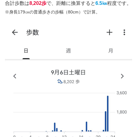
合計歩数は
8,202歩
で、距離に換算すると
6.5㎞
程度です。
※身長179㎝の普通歩きの歩幅（80cm）で計算。