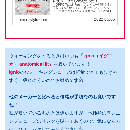
に使ってみたら最高だった！
「OPPO Watch Free」のレビュー記事です。
実際に1ヵ月使ってみて感じたこと、メリッ
ト・デメリットなどを同価格帯の「HUAWEI
Band 6」との比較を交えてを書いた記事です。
アップルウォッチは高くて手が出せないけど、
2022.05.05
hoimin-style.com
1万円以下で買えるスマートウォッチは気にな
る！って方はぜひチェックしてみてください。
ウォーキングをするときはいつも
「ignio
（
イグニ
オ
）
anatomical fit」
を履いています！
ignio
のウォーキングシューズは軽量でとても歩きや
すく、疲れにくいのでお勧めです👍
他のメーカーと比べると価格が手頃なのも良いです
ね！
私が履いているものとは違いますが、他種類のランニ
ングシューズのリンクを貼っておくので、気になる方
はぜひチェックしてみてください👌