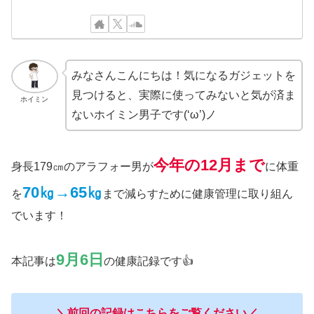
みなさんこんにちは！気になるガジェットを
見つけると、実際に使ってみないと気が済ま
ホイミン
ないホイミン男子です(‘ω’)ノ
今年の
12月まで
身長179㎝のアラフォー男が
に体重
70㎏→65㎏
を
まで減らすために健康管理に取り組ん
でいます！
9月6日
本記事は
の健康記録です👍
＼前回の記録はこちらをご覧ください／