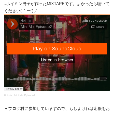
⇩ホイミン男子が作ったMIXTAPEです。よかったら聴いて
ください( ｀ー´)ノ
Hoimin
·
Mini Mix Episode2
▼ブログ村に参加していますので、もしよければ応援をお