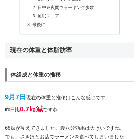
日中＆夜間ウォーキング歩数
睡眠スコア
最後に
現在の体重と体脂肪率
体組成と体重の推移
9月7日
現在の体重と推移はこんな感じです。
0.7㎏
減
昨日比
です👍
68㎏が見えてきました。腹八分効果は大きいですね。
でも、さきほどお店でラーメンを食べてしまいました