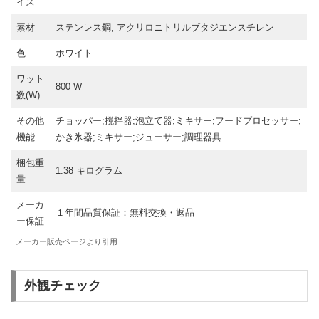
イズ
素材
ステンレス鋼, アクリロニトリルブタジエンスチレン
色
ホワイト
ワット
800 W
数(W)
その他
‎チョッパー;撹拌器;泡立て器;ミキサー;フードプロセッサー;
機能
かき氷器;ミキサー;ジューサー;調理器具
梱包重
‎1.38 キログラム
量
メーカ
‎１年間品質保証：無料交換・返品
ー保証
メーカー販売ページより引用
外観チェック