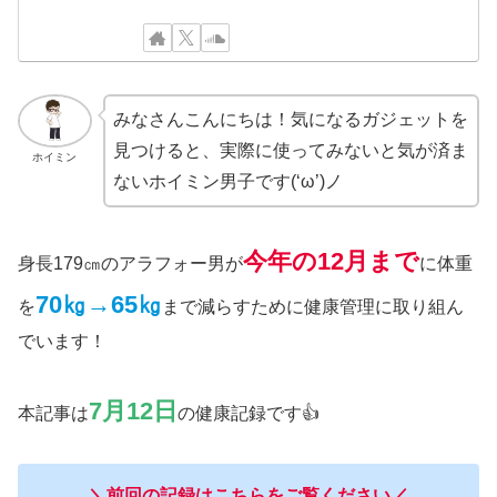
みなさんこんにちは！気になるガジェットを
見つけると、実際に使ってみないと気が済ま
ホイミン
ないホイミン男子です(‘ω’)ノ
今年の
12月まで
身長179㎝のアラフォー男が
に体重
70㎏→65㎏
を
まで減らすために健康管理に取り組ん
でいます！
7月12日
本記事は
の健康記録です👍
＼前回の記録はこちらをご覧ください／