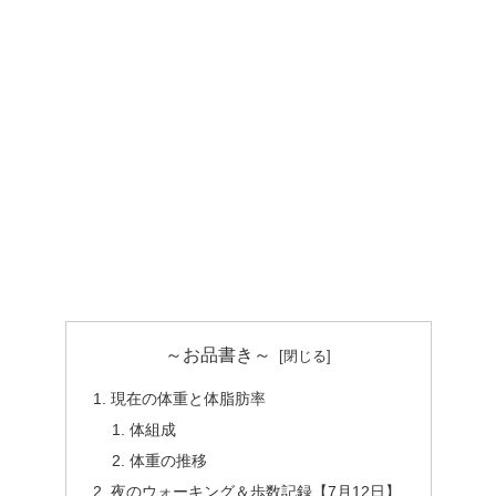
～お品書き～
現在の体重と体脂肪率
体組成
体重の推移
夜のウォーキング＆歩数記録【7月12日】