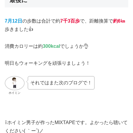
7月12日
の歩数は合計で約
7千3百歩
で、距離換算で
約6㎞
歩きました👍
消費カロリーは約
300
kcal
でしょうか👌
明日もウォーキングを頑張りましょう！
それではまた次のブログで！
ホイミン
⇩ホイミン男子が作ったMIXTAPEです。よかったら聴いて
ください( ｀ー´)ノ