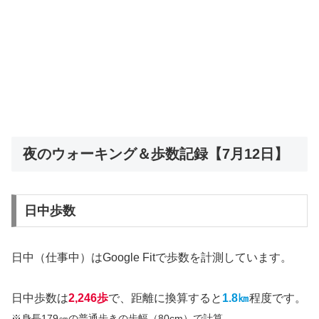
夜のウォーキング＆歩数記録【7月12日】
日中歩数
日中（仕事中）はGoogle Fitで歩数を計測しています。
日中歩数は
2,246歩
で、距離に換算すると
1.8㎞
程度です。
※身長179㎝の普通歩きの歩幅（80cm）で計算。