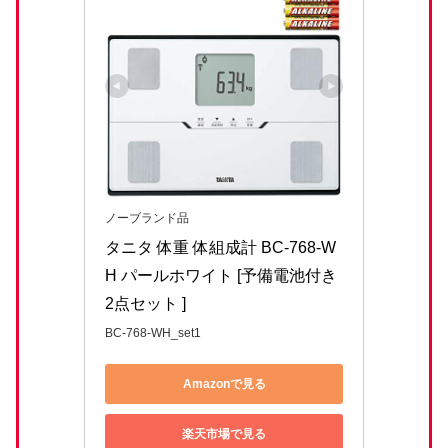
ノーブランド品
タニタ 体重 体組成計 BC-768-W
H パールホワイト [予備電池付き
2点セット ]
BC-768-WH_set1
Amazonで見る
楽天市場で見る