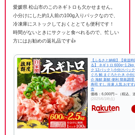
愛媛県 松山市のこのネギトロも欠かせません。
小分けにした約1人前の100g入りパックなので、
冷凍庫にストックしておくととても便利です！
時間がないときにサクッと食べれるので、忙しい
方にはお勧めの返礼品です👍
【ふるさと納税】【発送時
る】 ネギトロ 600g~1.2kg 
ク 12パック ) 小分けパック
ぐろ 鮪 まぐろたたき 小分け
介 海鮮 新鮮 便利 簡単調理
寿司 すし 冷凍 人気 おすす
市
価格：6,000円～（税込、
(2025/6/1時点)