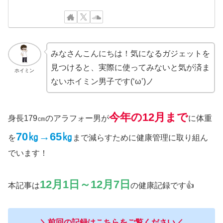
みなさんこんにちは！気になるガジェットを
見つけると、実際に使ってみないと気が済ま
ホイミン
ないホイミン男子です(‘ω’)ノ
今年の
12月まで
身長179㎝のアラフォー男が
に体重
70㎏→65㎏
を
まで減らすために健康管理に取り組ん
でいます！
12月1日～12月7日
本記事は
の健康記録です👍
＼前回の記録はこちらをご覧ください／