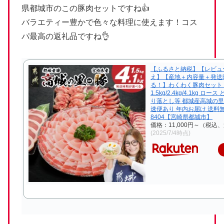
県都城市のこの豚肉セットですね👍
バラエティー豊かで色々な料理に使えます！コス
パ最高の返礼品ですね👌
【ふるさと納税】【レビュ
え】【産地＋内容量＋発送
る！】わくわく豚肉セット 
1.5kg/2.4kg/4.1kg ロ
り落とし等 都城産高城の里
速便あり 年内お届け 送料無料
8404【宮崎県都城市】
価格：11,000円～（税込
(2025/7/4時点)