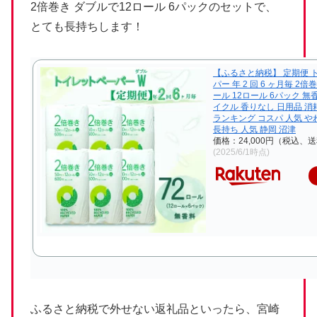
2倍巻き ダブルで12ロール 6パックのセットで、
とても長持ちします！
【ふるさと納税】 定期便 
パー 年 2 回 6 ヶ月毎 2倍
ール 12ロール 6パック 無香
イクル 香りなし 日用品 消
ランキング コスパ 人気 や
長持ち 人気 静岡 沼津
価格：24,000円（税込、送
(2025/6/1時点)
ふるさと納税で外せない返礼品といったら、宮崎