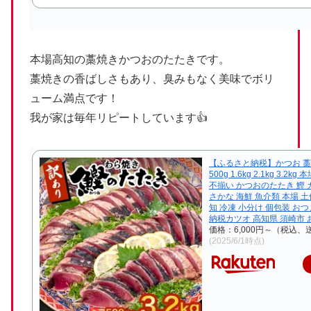
本場高知の藁焼きかつおのたたきです。
藁焼きの香ばしさもあり、臭みもなく美味でボリ
ューム満点です！
我が家は毎年リピートしています👍
【ふるさと納税】かつお 藁
500g 1.6kg 2.1kg 3.2k
不揃い かつおのたたき 鰹 
さかな 海鮮 魚介類 本場 土
知 冷凍 小分け 個包装 お
納税カツオ 高知県 須崎市 
価格：6,000円～（税込、
(2025/6/1時点)