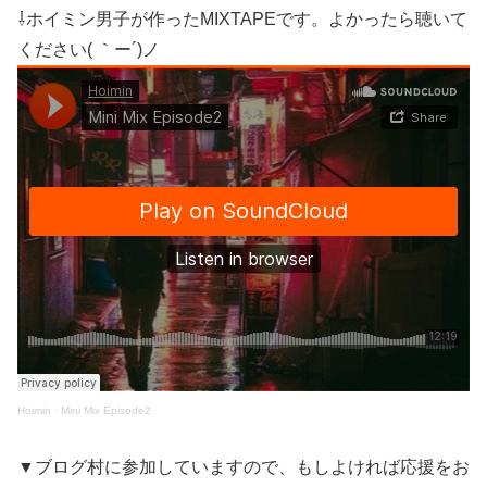
⇩ホイミン男子が作ったMIXTAPEです。よかったら聴いて
ください( ｀ー´)ノ
Hoimin
·
Mini Mix Episode2
▼ブログ村に参加していますので、もしよければ応援をお